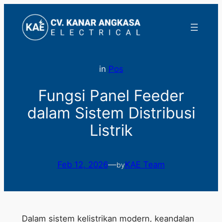
Lewati
ke
konten
in
Pos
Fungsi Panel Feeder
dalam Sistem Distribusi
Listrik
Feb 12, 2026
—
KAE Team
by
Dalam sistem kelistrikan modern, keandalan