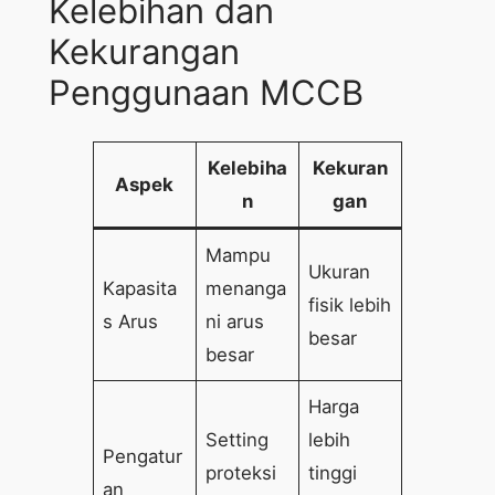
Kelebihan dan
Kekurangan
Penggunaan MCCB
Kelebiha
Kekuran
Aspek
n
gan
Mampu
Ukuran
Kapasita
menanga
fisik lebih
s Arus
ni arus
besar
besar
Harga
Setting
lebih
Pengatur
proteksi
tinggi
an