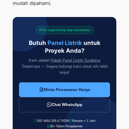
mudah dipahami.
Tim engineering siap membantu
Butuh
Panel Listrik
untuk
Proyek Anda?
Kami adalah
Pabrik Panel Listrik Surabaya
Terpercaya — Segera hubungi kami untuk info lebih
lanjut!
Minta Penawaran Harga
Chat WhatsApp
ISO 9001:205 & TKDN
Respon < 1 Jam
30+ Tahun Pengalaman