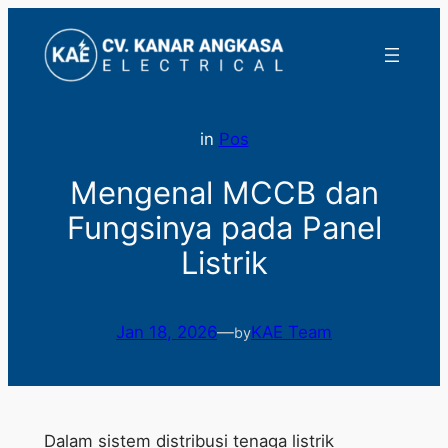
Lewati
ke
konten
in
Pos
Mengenal MCCB dan
Fungsinya pada Panel
Listrik
Jan 18, 2026
—
KAE Team
by
Dalam sistem distribusi tenaga listrik