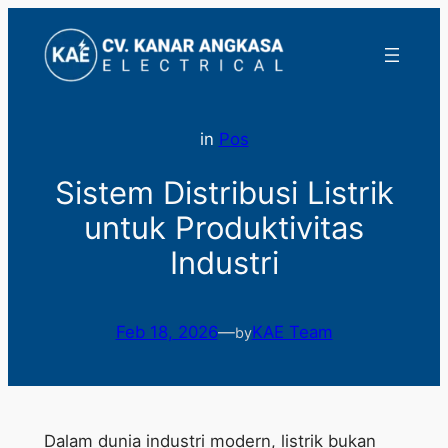
Lewati
ke
konten
in
Pos
Sistem Distribusi Listrik
untuk Produktivitas
Industri
Feb 18, 2026
—
KAE Team
by
Dalam dunia industri modern, listrik bukan