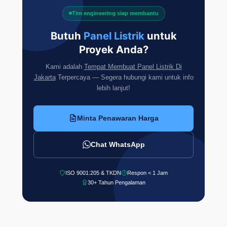
Tim engineering siap membantu
Butuh
Panel Listrik
untuk
Proyek Anda?
Kami adalah
Tempat Membuat Panel Listrik Di
Jakarta
Terpercaya — Segera hubungi kami untuk info
lebih lanjut!
Minta Penawaran Harga
Chat WhatsApp
ISO 9001:205 & TKDN
Respon < 1 Jam
30+ Tahun Pengalaman