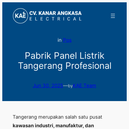
Lewati
ke
konten
in
Pos
Pabrik Panel Listrik
Tangerang Profesional
Jun 30, 2025
—
KAE Team
by
Tangerang merupakan salah satu pusat
kawasan industri, manufaktur, dan