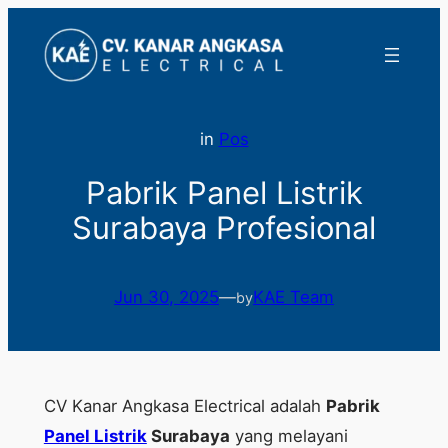
Lewati
ke
konten
in
Pos
Pabrik Panel Listrik
Surabaya Profesional
Jun 30, 2025
—
KAE Team
by
CV Kanar Angkasa Electrical adalah
Pabrik
Panel Listrik
Surabaya
yang melayani