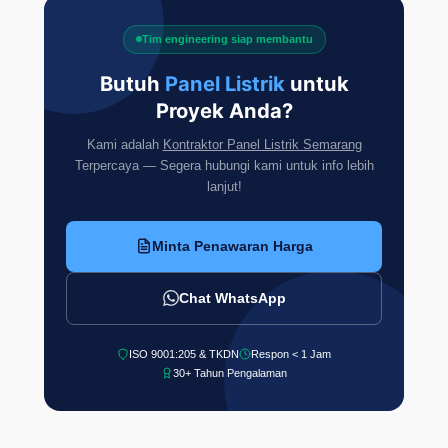
Tim engineering siap membantu
Butuh
Panel Listrik
untuk
Proyek Anda?
Kami adalah
Kontraktor Panel Listrik Semarang
Terpercaya — Segera hubungi kami untuk info lebih
lanjut!
Minta Penawaran Harga
Chat WhatsApp
ISO 9001:205 & TKDN
Respon < 1 Jam
30+ Tahun Pengalaman