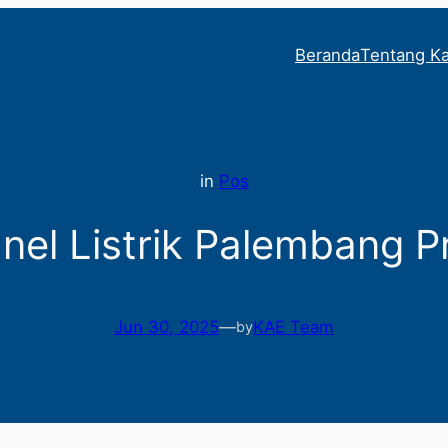
Beranda
Tentang K
in
Pos
nel Listrik Palembang P
Jun 30, 2025
—
KAE Team
by