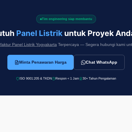
Tim engineering siap membantu
utuh
Panel Listrik
untuk Proyek And
aktur Panel Listrik Yogyakarta
Terpercaya — Segera hubungi kami untuk
Minta Penawaran Harga
Chat WhatsApp
ISO 9001:205 & TKDN
Respon < 1 Jam
30+ Tahun Pengalaman