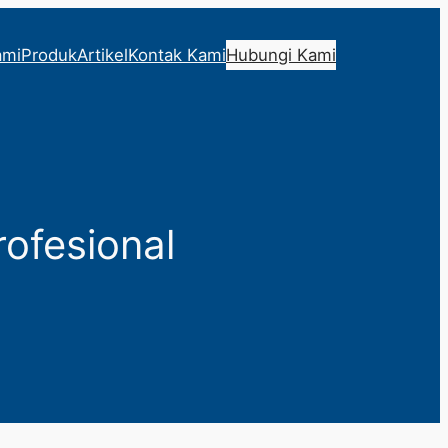
ami
Produk
Artikel
Kontak Kami
Hubungi Kami
rofesional