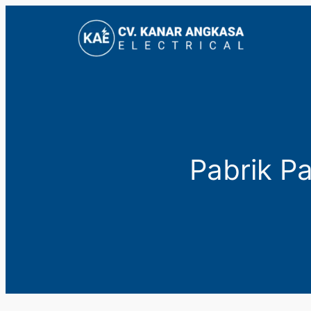
Lewati
ke
konten
Pabrik Pa