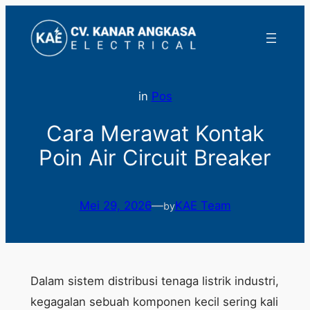
Lewati
ke
konten
in
Pos
Cara Merawat Kontak
Poin Air Circuit Breaker
Mei 29, 2026
—
KAE Team
by
Dalam sistem distribusi tenaga listrik industri,
kegagalan sebuah komponen kecil sering kali