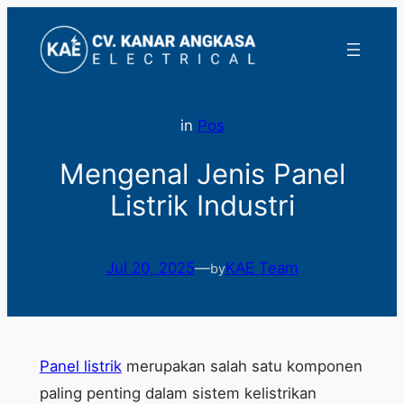
Lewati
ke
konten
in
Pos
Mengenal Jenis Panel
Listrik Industri
Jul 20, 2025
—
KAE Team
by
Panel listrik
merupakan salah satu komponen
paling penting dalam sistem kelistrikan