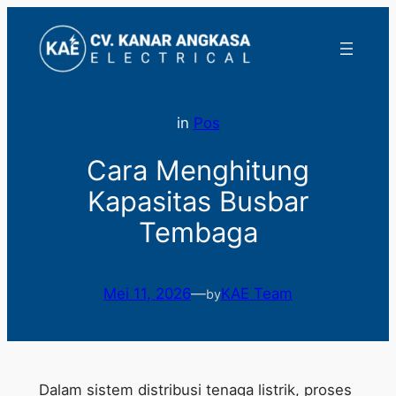
Lewati
ke
konten
in
Pos
Cara Menghitung
Kapasitas Busbar
Tembaga
Mei 11, 2026
—
KAE Team
by
Dalam sistem distribusi tenaga listrik, proses