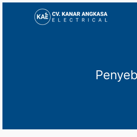
Lewati
ke
konten
Penyeb