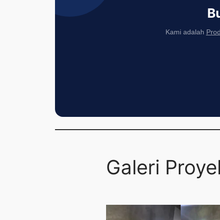
B
Kami adalah
Prod
Galeri Proy