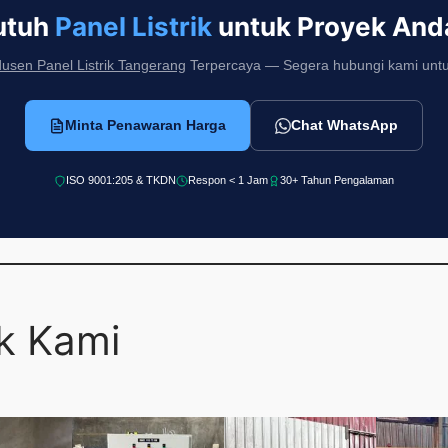
utuh
Panel Listrik
untuk Proyek And
usen Panel Listrik Tangerang
Terpercaya — Segera hubungi kami untuk i
Minta Penawaran Harga
Chat WhatsApp
ISO 9001:205 & TKDN
Respon < 1 Jam
30+ Tahun Pengalaman
ek Kami