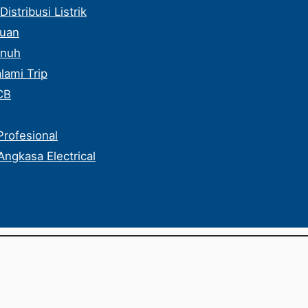
stribusi Listrik
guan
enuh
ami Trip
CB
Profesional
 Angkasa Electrical