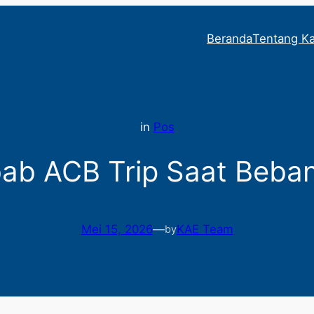
Beranda
Tentang K
in
Pos
ab ACB Trip Saat Beba
Mei 15, 2026
—
KAE Team
by