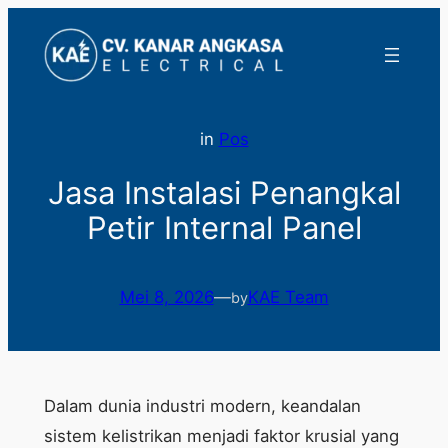
Lewati
ke
konten
in
Pos
Jasa Instalasi Penangkal
Petir Internal Panel
Mei 8, 2026
—
KAE Team
by
Dalam dunia industri modern, keandalan
sistem kelistrikan menjadi faktor krusial yang