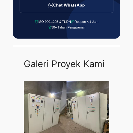
Chat WhatsApp
ISO 9001:205 & TKDN
Respon < 1 Jam
30+ Tahun Pengalaman
Galeri Proyek Kami