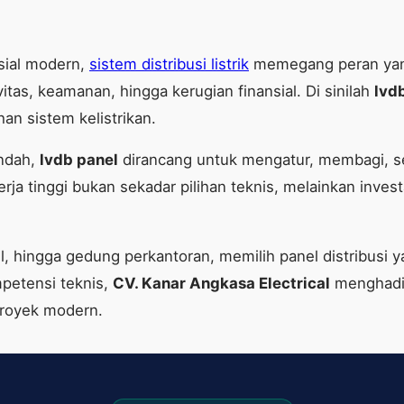
sial modern,
sistem distribusi listrik
memegang peran yang 
tas, keamanan, hingga kerugian finansial. Di sinilah
lvd
han sistem kelistrikan.
endah,
lvdb panel
dirancang untuk mengatur, membagi, sek
ja tinggi bukan sekadar pilihan teknis, melainkan inves
el, hingga gedung perkantoran, memilih panel distribusi
petensi teknis,
CV. Kanar Angkasa Electrical
menghadir
proyek modern.