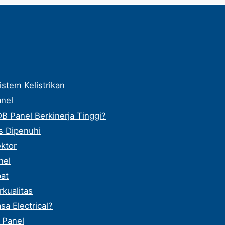
stem Kelistrikan
nel
Panel Berkinerja Tinggi?
s Dipenuhi
ektor
nel
at
kualitas
a Electrical?
 Panel