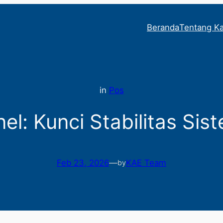
Beranda
Tentang K
in
Pos
l: Kunci Stabilitas Sist
Feb 23, 2026
—
KAE Team
by