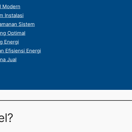
el Modern
 Instalasi
eamanan Sistem
ang Optimal
g Energi
 Efisiensi Energi
na Jual
el?