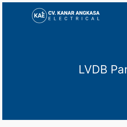
Lewati
ke
konten
LVDB Pane