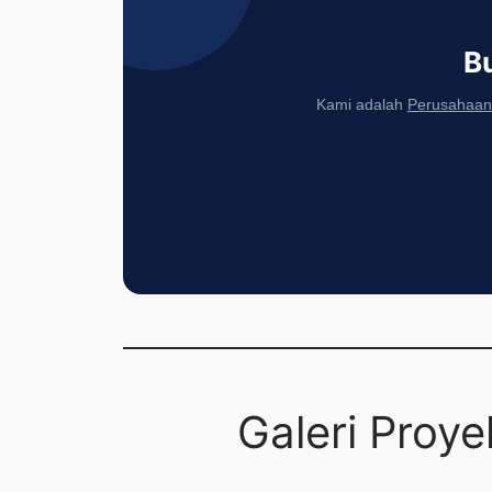
B
Kami adalah
Perusahaan 
Galeri Proy