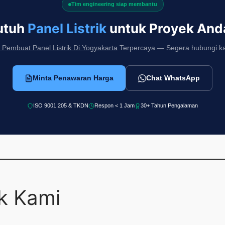
Tim engineering siap membantu
utuh
Panel Listrik
untuk Proyek And
Pembuat Panel Listrik Di Yogyakarta
Terpercaya — Segera hubungi kami
Minta Penawaran Harga
Chat WhatsApp
ISO 9001:205 & TKDN
Respon < 1 Jam
30+ Tahun Pengalaman
ek Kami