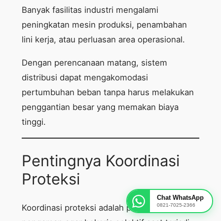
Banyak fasilitas industri mengalami
peningkatan mesin produksi, penambahan
lini kerja, atau perluasan area operasional.
Dengan perencanaan matang, sistem
distribusi dapat mengakomodasi
pertumbuhan beban tanpa harus melakukan
penggantian besar yang memakan biaya
tinggi.
Pentingnya Koordinasi
Proteksi
Chat WhatsApp
0821-7025-2366
Koordinasi proteksi adalah pengaturan sistem