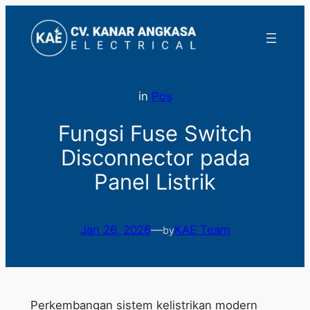
Lewati
ke
konten
in
Pos
Fungsi Fuse Switch
Disconnector pada
Panel Listrik
Jan 26, 2026
—
KAE Team
by
Perkembangan sistem kelistrikan modern