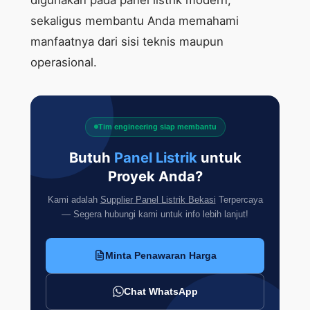
digunakan pada panel listrik modern,
sekaligus membantu Anda memahami
manfaatnya dari sisi teknis maupun
operasional.
Tim engineering siap membantu
Butuh
Panel Listrik
untuk
Proyek Anda?
Kami adalah
Supplier Panel Listrik Bekasi
Terpercaya
— Segera hubungi kami untuk info lebih lanjut!
Minta Penawaran Harga
Chat WhatsApp