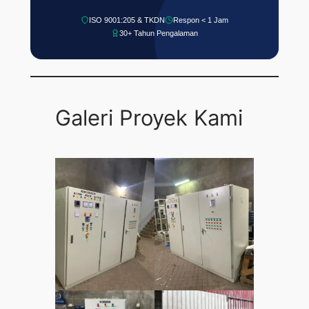
ISO 9001:205 & TKDN
Respon < 1 Jam
30+ Tahun Pengalaman
Galeri Proyek Kami