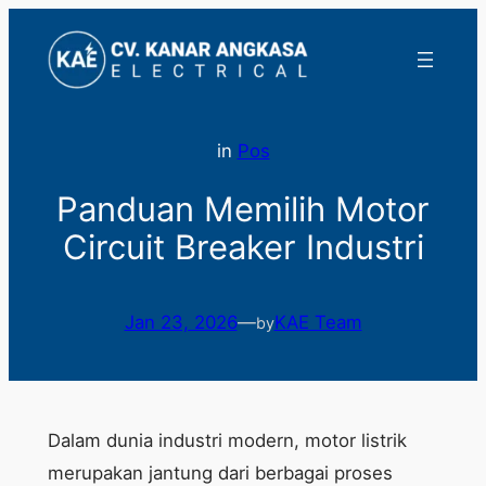
Lewati
ke
konten
in
Pos
Panduan Memilih Motor
Circuit Breaker Industri
Jan 23, 2026
—
KAE Team
by
Dalam dunia industri modern, motor listrik
merupakan jantung dari berbagai proses