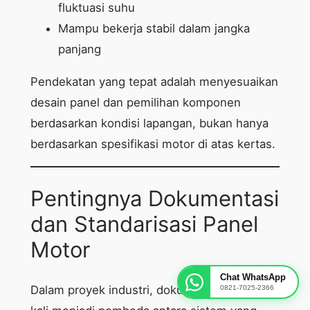
fluktuasi suhu
Mampu bekerja stabil dalam jangka
panjang
Pendekatan yang tepat adalah menyesuaikan
desain panel dan pemilihan komponen
berdasarkan kondisi lapangan, bukan hanya
berdasarkan spesifikasi motor di atas kertas.
Pentingnya Dokumentasi
dan Standarisasi Panel
Motor
Chat WhatsApp
Dalam proyek industri, dokumentasi sering
0821-7025-2366