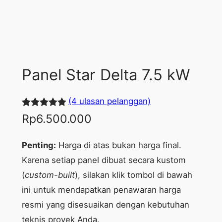
Panel Star Delta 7.5 kW
(4 ulasan pelanggan)
Peringkat
4
Rp
6.500.000
5.00
dari 5
berdasarka
Penting:
Harga di atas bukan harga final.
n
penilaian
Karena setiap panel dibuat secara kustom
pelanggan
(
custom-built
), silakan klik tombol di bawah
ini untuk mendapatkan penawaran harga
resmi yang disesuaikan dengan kebutuhan
teknis proyek Anda.