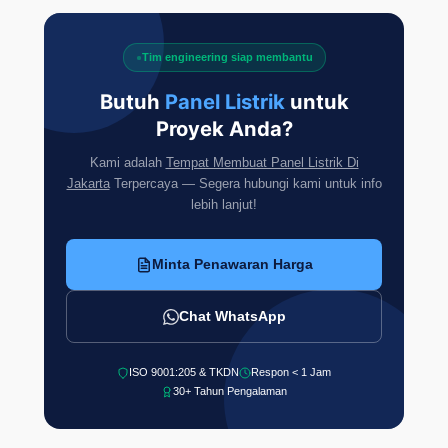
Tim engineering siap membantu
Butuh
Panel Listrik
untuk
Proyek Anda?
Kami adalah
Tempat Membuat Panel Listrik Di
Jakarta
Terpercaya — Segera hubungi kami untuk info
lebih lanjut!
Minta Penawaran Harga
Chat WhatsApp
ISO 9001:205 & TKDN
Respon < 1 Jam
30+ Tahun Pengalaman