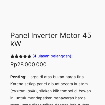
Panel Inverter Motor 45
kW
(4 ulasan pelanggan)
Peringkat
4
Rp
28.000.000
5.00
dari 5
berdasarka
Penting:
Harga di atas bukan harga final.
n
penilaian
Karena setiap panel dibuat secara kustom
pelanggan
(
custom-built
), silakan klik tombol di bawah
ini untuk mendapatkan penawaran harga
resmi yang disesuaikan dengan kebutuhan