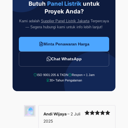
Butuh
Panel Listrik
untuk
Proyek Anda?
Kami adalah
Supplier Panel Listrik Jakarta
Terpercaya
— Segera hubungi kami untuk info lebih lanjut!
Minta Penawaran Harga
Chat WhatsApp
ISO 9001:205 & TKDN
Respon < 1 Jam
30+ Tahun Pengalaman
Andi Wijaya
–
2 Juli
Dinilai
5
2025
dari 5