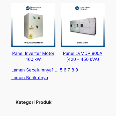
Panel Inverter Motor
Panel LVMDP 800A
160 kW
(420 – 450 kVA)
Laman Sebelumnya
1
…
5
6
7
8
9
Laman Berikutnya
Kategori Produk