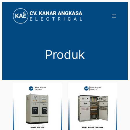
Lewati
ke
konten
Produk