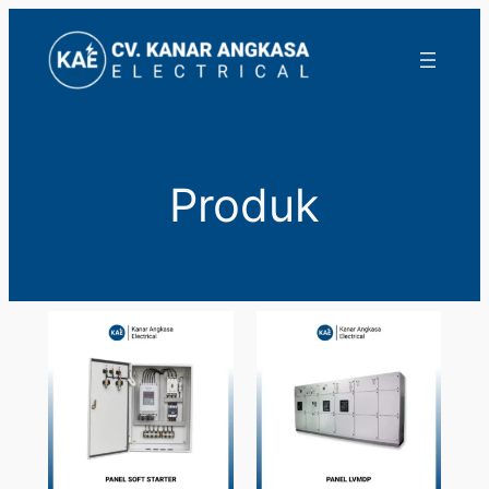
Lewati
ke
konten
Produk