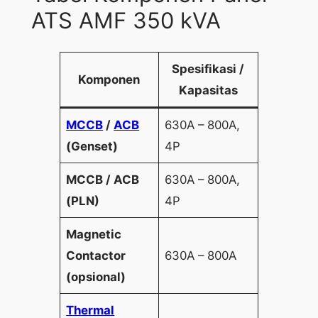
ATS AMF 350 kVA
Spesifikasi /
Komponen
Kapasitas
MCCB
/
ACB
630A – 800A,
(Genset)
4P
MCCB / ACB
630A – 800A,
(PLN)
4P
Magnetic
Contactor
630A – 800A
(opsional)
Thermal