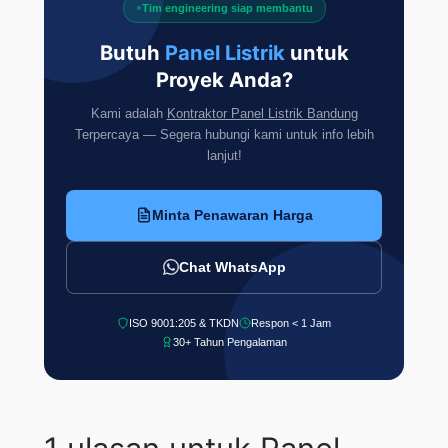
Tim engineering siap membantu
Butuh
Panel Listrik
untuk
Proyek Anda?
Kami adalah
Kontraktor Panel Listrik Bandung
Terpercaya — Segera hubungi kami untuk info lebih
lanjut!
Minta Penawaran Harga
Chat WhatsApp
ISO 9001:205 & TKDN
Respon < 1 Jam
30+ Tahun Pengalaman