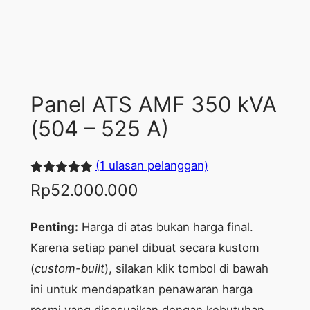
Panel ATS AMF 350 kVA
(504 – 525 A)
(1 ulasan pelanggan)
Peringkat
1
Rp
52.000.000
5.00
dari 5
berdasarka
Penting:
Harga di atas bukan harga final.
n
penilaian
Karena setiap panel dibuat secara kustom
pelanggan
(
custom-built
), silakan klik tombol di bawah
ini untuk mendapatkan penawaran harga
resmi yang disesuaikan dengan kebutuhan