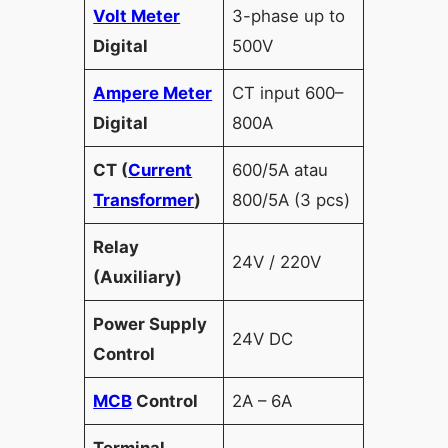
Volt Meter
3-phase up to
Digital
500V
Ampere Meter
CT input 600–
Digital
800A
CT (
Current
600/5A atau
Transformer
)
800/5A (3 pcs)
Relay
24V / 220V
(Auxiliary)
Power Supply
24V DC
Control
MCB
Control
2A – 6A
Terminal