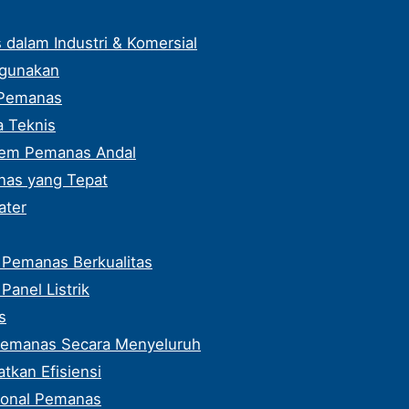
dalam Industri & Komersial
igunakan
 Pemanas
a Teknis
stem Pemanas Andal
nas yang Tepat
ater
Pemanas Berkualitas
anel Listrik
s
Pemanas Secara Menyeluruh
tkan Efisiensi
ional Pemanas