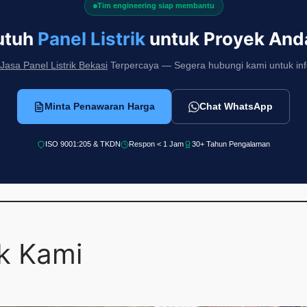
Tim engineering siap membantu
utuh
Panel Listrik
untuk Proyek And
Jasa Panel Listrik Bekasi
Terpercaya — Segera hubungi kami untuk info 
Minta Penawaran Harga
Chat WhatsApp
ISO 9001:205 & TKDN
Respon < 1 Jam
30+ Tahun Pengalaman
ek Kami