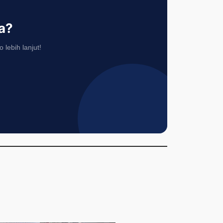
a?
lebih lanjut!