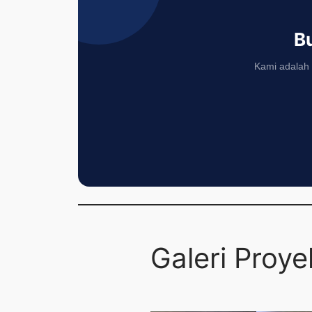
B
Kami adalah
Galeri Proy