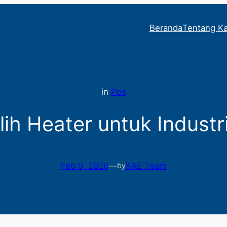
Beranda
Tentang K
in
Pos
h Heater untuk Industr
Feb 9, 2026
—
KAE Team
by