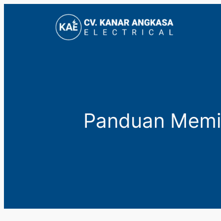
Lewati
ke
konten
Panduan Memili