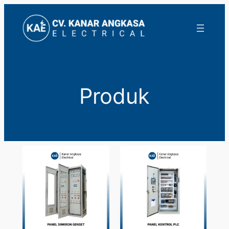
Lewati
ke
konten
Produk