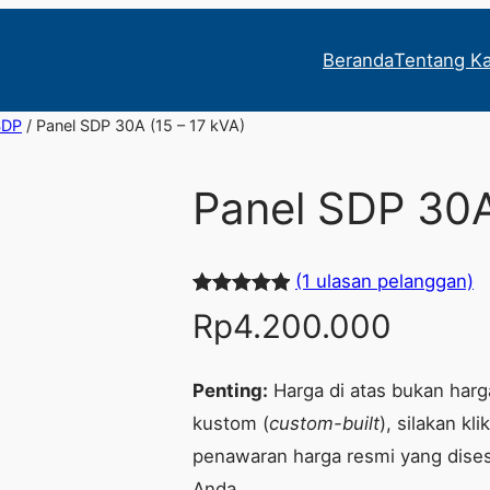
Beranda
Tentang K
SDP
/ Panel SDP 30A (15 – 17 kVA)
Panel SDP 30A
(1 ulasan pelanggan)
Peringkat
1
Rp
4.200.000
5.00
dari 5
berdasarka
Penting:
Harga di atas bukan harga
n
penilaian
kustom (
custom-built
), silakan k
pelanggan
penawaran harga resmi yang dise
Anda.