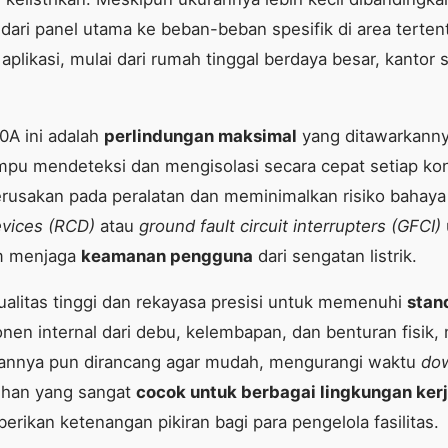
ik dari panel utama ke beban-beban spesifik di area tert
i aplikasi, mulai dari rumah tinggal berdaya besar, kantor
0A ini adalah
perlindungan maksimal
yang ditawarkanny
ampu mendeteksi dan mengisolasi secara cepat setiap kon
usakan pada peralatan dan meminimalkan risiko bahaya ke
evices (RCD)
atau
ground fault circuit interrupters (GFCI)
am menjaga
keamanan pengguna
dari sengatan listrik.
ualitas tinggi dan rekayasa presisi untuk memenuhi
stan
en internal dari debu, kelembapan, dan benturan fisik, 
annya pun dirancang agar mudah, mengurangi waktu
do
lihan yang sangat
cocok untuk berbagai lingkungan ker
rikan ketenangan pikiran bagi para pengelola fasilitas.