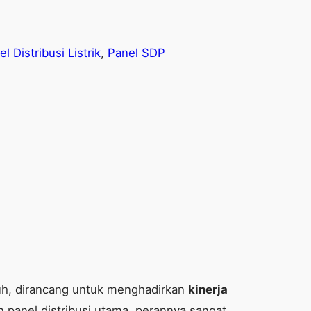
l Distribusi Listrik
, 
Panel SDP
gguh, dirancang untuk menghadirkan
kinerja
n panel distribusi utama, perannya sangat