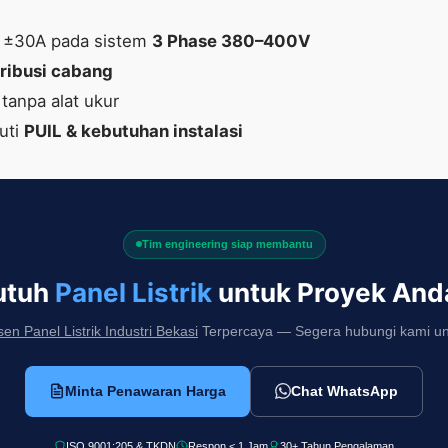
s ±30A pada sistem
3 Phase 380–400V
tribusi cabang
 tanpa alat ukur
uti
PUIL & kebutuhan instalasi
Tim engineering siap membantu
utuh
Panel Listrik
untuk Proyek And
en Panel Listrik Industri Bekasi
Terpercaya — Segera hubungi kami untuk
Minta Penawaran Harga
Chat WhatsApp
ISO 9001:205 & TKDN
Respon < 1 Jam
30+ Tahun Pengalaman