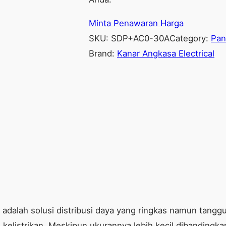
Minta Penawaran Harga
SKU:
SDP+AC0-30A
Category:
Pane
Brand:
Kanar Angkasa Electrical
ni adalah solusi distribusi daya yang ringkas namun tan
kelistrikan. Meskipun ukurannya lebih kecil dibandingka