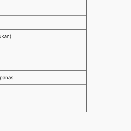
lukan)
 panas