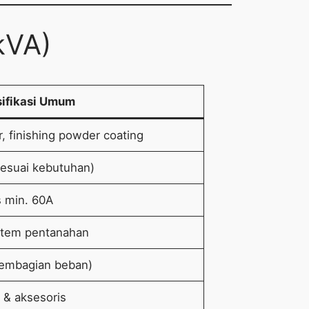
kVA)
ifikasi Umum
r, finishing powder coating
esuai kebutuhan)
s min. 60A
stem pentanahan
 pembagian beban)
 & aksesoris