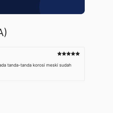
A)
Dinilai
5
dari 5
ada tanda-tanda korosi meski sudah