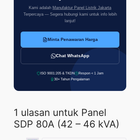
Kami adalah
Manufaktur Panel Listrik Jakarta
Terpercaya — Segera hubungi kami untuk info lebih
lanjut!
Minta Penawaran Harga
Chat WhatsApp
ISO 9001:205 & TKDN
Respon < 1 Jam
30+ Tahun Pengalaman
1 ulasan untuk
Panel
SDP 80A (42 – 46 kVA)