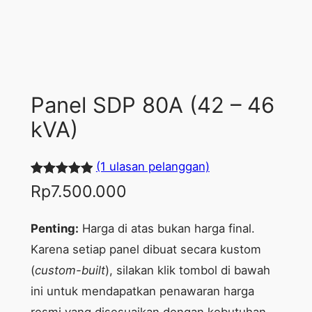
Panel SDP 80A (42 – 46
kVA)
(1 ulasan pelanggan)
Peringkat
1
Rp
7.500.000
5.00
dari 5
berdasarka
Penting:
Harga di atas bukan harga final.
n
penilaian
Karena setiap panel dibuat secara kustom
pelanggan
(
custom-built
), silakan klik tombol di bawah
ini untuk mendapatkan penawaran harga
resmi yang disesuaikan dengan kebutuhan