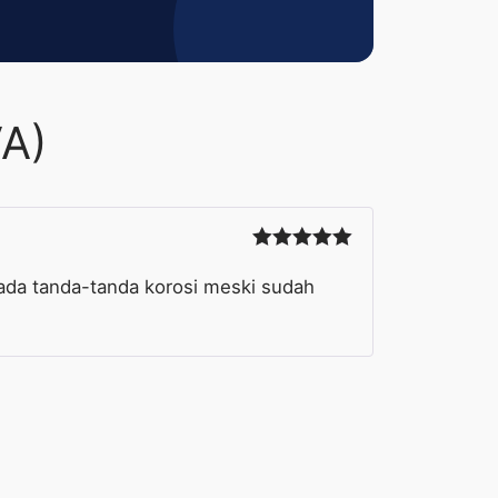
VA)
Dinilai
5
dari 5
ada tanda-tanda korosi meski sudah