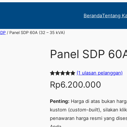
Beranda
Tentang K
SDP
/ Panel SDP 60A (32 – 35 kVA)
Panel SDP 60A
(1 ulasan pelanggan)
Peringkat
1
Rp
6.200.000
5.00
dari 5
berdasarka
Penting:
Harga di atas bukan harga
n
penilaian
kustom (
custom-built
), silakan k
pelanggan
penawaran harga resmi yang dise
Anda.