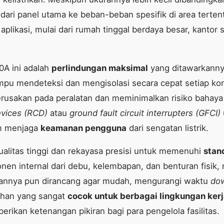
ik dari panel utama ke beban-beban spesifik di area tert
i aplikasi, mulai dari rumah tinggal berdaya besar, kantor
0A ini adalah
perlindungan maksimal
yang ditawarkanny
ampu mendeteksi dan mengisolasi secara cepat setiap kon
usakan pada peralatan dan meminimalkan risiko bahaya ke
evices (RCD)
atau
ground fault circuit interrupters (GFCI)
am menjaga
keamanan pengguna
dari sengatan listrik.
ualitas tinggi dan rekayasa presisi untuk memenuhi
stan
en internal dari debu, kelembapan, dan benturan fisik, 
annya pun dirancang agar mudah, mengurangi waktu
do
lihan yang sangat
cocok untuk berbagai lingkungan ker
rikan ketenangan pikiran bagi para pengelola fasilitas.