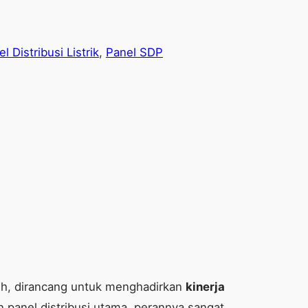
l Distribusi Listrik
, 
Panel SDP
gguh, dirancang untuk menghadirkan
kinerja
n panel distribusi utama, perannya sangat