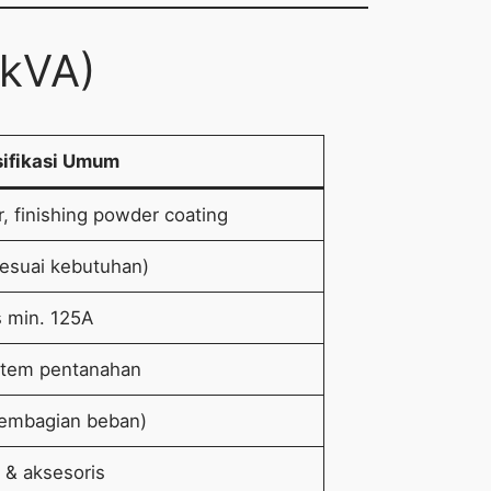
 kVA)
ifikasi Umum
r, finishing powder coating
esuai kebutuhan)
s min. 125A
stem pentanahan
 pembagian beban)
 & aksesoris