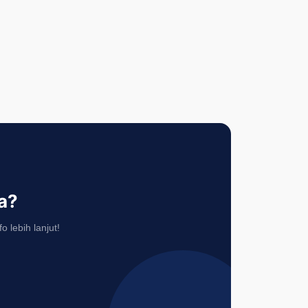
a?
 lebih lanjut!