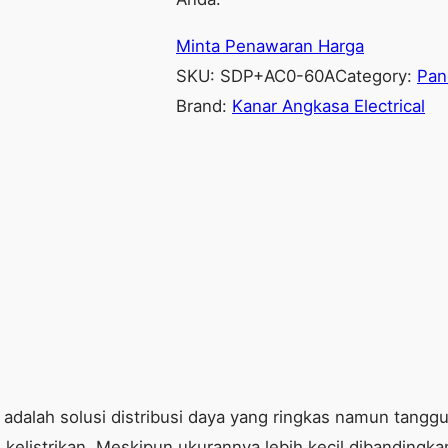
Minta Penawaran Harga
SKU:
SDP+AC0-60A
Category:
Pane
Brand:
Kanar Angkasa Electrical
ni adalah solusi distribusi daya yang ringkas namun tan
kelistrikan. Meskipun ukurannya lebih kecil dibandingka