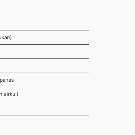
lukan)
 panas
 sirkuit