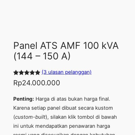
Panel ATS AMF 100 kVA
(144 – 150 A)
(3 ulasan pelanggan)
Peringkat
3
Rp
24.000.000
5.00
dari 5
berdasarka
Penting:
Harga di atas bukan harga final.
n
penilaian
Karena setiap panel dibuat secara kustom
pelanggan
(
custom-built
), silakan klik tombol di bawah
ini untuk mendapatkan penawaran harga
resmi yang disesuaikan dengan kebutuhan