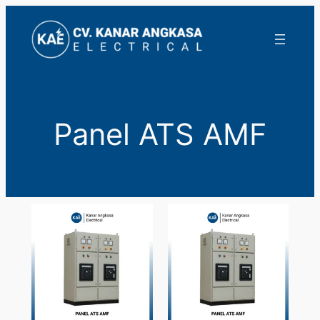
Lewati
ke
konten
Panel ATS AMF