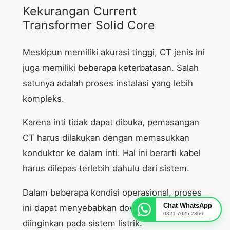
Kekurangan Current
Transformer Solid Core
Meskipun memiliki akurasi tinggi, CT jenis ini
juga memiliki beberapa keterbatasan. Salah
satunya adalah proses instalasi yang lebih
kompleks.
Karena inti tidak dapat dibuka, pemasangan
CT harus dilakukan dengan memasukkan
konduktor ke dalam inti. Hal ini berarti kabel
harus dilepas terlebih dahulu dari sistem.
Dalam beberapa kondisi operasional, proses
Chat WhatsApp
ini dapat menyebabkan downtime yang tidak
0821-7025-2366
diinginkan pada sistem listrik.