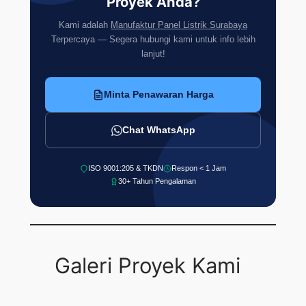
Proyek Anda?
Kami adalah
Manufaktur Panel Listrik Surabaya
Terpercaya — Segera hubungi kami untuk info lebih
lanjut!
Minta Penawaran Harga
Chat WhatsApp
ISO 9001:205 & TKDN
Respon < 1 Jam
30+ Tahun Pengalaman
Galeri Proyek Kami