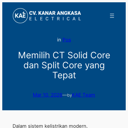
Lewati
ke
konten
in
Pos
Memilih CT Solid Core
dan Split Core yang
Tepat
Mar 10, 2026
—
KAE Team
by
Dalam sistem kelistrikan modern,